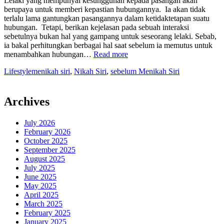
Lelaki yang mempunyai kesungguhan kepada pasangan akan
berupaya untuk memberi kepastian hubungannya. Ia akan tidak
terlalu lama gantungkan pasangannya dalam ketidaktetapan suatu
hubungan. Tetapi, berikan kejelasan pada sebuah interaksi
sebetulnya bukan hal yang gampang untuk seseorang lelaki. Sebab,
ia bakal perhitungkan berbagai hal saat sebelum ia memutus untuk
“Yang
menambahkan hubungan…
Read more
Jadi
Lifestyle
menikah siri
,
Nikah Siri
,
sebelum Menikah Siri
Penilaian
seseorang
Laki
laki
Archives
saat
sebelum
July 2026
Menikah
February 2026
Siri”
October 2025
September 2025
August 2025
July 2025
June 2025
May 2025
April 2025
March 2025
February 2025
January 2025