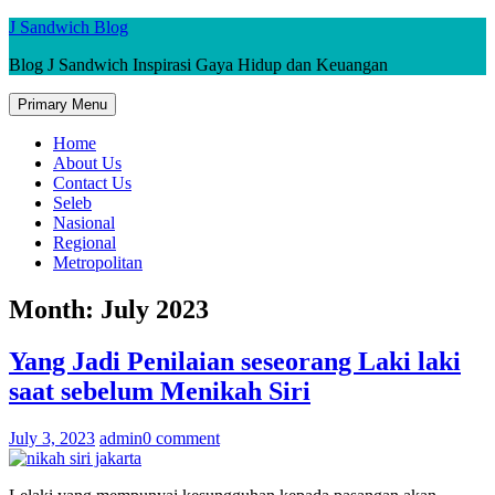
Skip
J Sandwich Blog
to
Blog J Sandwich Inspirasi Gaya Hidup dan Keuangan
content
Primary Menu
Home
About Us
Contact Us
Seleb
Nasional
Regional
Metropolitan
Month:
July 2023
Yang Jadi Penilaian seseorang Laki laki
saat sebelum Menikah Siri
July 3, 2023
admin
0 comment