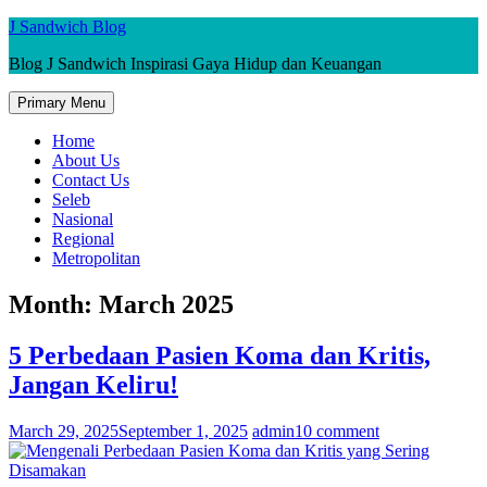
Skip
J Sandwich Blog
to
Blog J Sandwich Inspirasi Gaya Hidup dan Keuangan
content
Primary Menu
Home
About Us
Contact Us
Seleb
Nasional
Regional
Metropolitan
Month:
March 2025
5 Perbedaan Pasien Koma dan Kritis,
Jangan Keliru!
March 29, 2025
September 1, 2025
admin1
0 comment