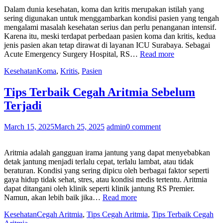
Dalam dunia kesehatan, koma dan kritis merupakan istilah yang
sering digunakan untuk menggambarkan kondisi pasien yang tengah
mengalami masalah kesehatan serius dan perlu penanganan intensif.
Karena itu, meski terdapat perbedaan pasien koma dan kritis, kedua
jenis pasien akan tetap dirawat di layanan ICU Surabaya. Sebagai
“5
Acute Emergency Surgery Hospital, RS…
Read more
Perbedaan
Kesehatan
Koma
,
Kritis
,
Pasien
Pasien
Koma
dan
Tips Terbaik Cegah Aritmia Sebelum
Kritis,
Terjadi
Jangan
Keliru!”
March 15, 2025
March 25, 2025
admin
0 comment
Aritmia adalah gangguan irama jantung yang dapat menyebabkan
detak jantung menjadi terlalu cepat, terlalu lambat, atau tidak
beraturan. Kondisi yang sering dipicu oleh berbagai faktor seperti
gaya hidup tidak sehat, stres, atau kondisi medis tertentu. Aritmia
dapat ditangani oleh klinik seperti klinik jantung RS Premier.
“Tips
Namun, akan lebih baik jika…
Read more
Terbaik
Kesehatan
Cegah Aritmia
,
Tips Cegah Aritmia
,
Tips Terbaik Cegah
Cegah