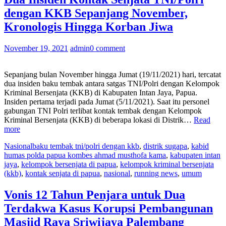
Sebut
dengan KKB Sepanjang November,
eks
ART
Kronologis Hingga Korban Jiwa
Ibunya
Sering
November 19, 2021
admin
0 comment
Pinjam
Uang
Jutaan”
Sepanjang bulan November hingga Jumat (19/11/2021) hari, tercatat
dua insiden baku tembak antara satgas TNI/Polri dengan Kelompok
Kriminal Bersenjata (KKB) di Kabupaten Intan Jaya, Papua.
Insiden pertama terjadi pada Jumat (5/11/2021). Saat itu personel
gabungan TNI Polri terlibat kontak tembak dengan Kelompok
Kriminal Bersenjata (KKB) di beberapa lokasi di Distrik…
Read
“Dua
more
Insiden
Nasional
baku tembak tni/polri dengan kkb
,
distrik sugapa
,
kabid
Kontak
humas polda papua kombes ahmad musthofa kama
,
kabupaten intan
Senjata
jaya
,
kelompok bersenjata di papua
,
kelompok kriminal bersenjata
TNI/Polri
(kkb)
,
kontak senjata di papua
,
nasional
,
running news
,
umum
dengan
KKB
Sepanjang
Vonis 12 Tahun Penjara untuk Dua
November,
Terdakwa Kasus Korupsi Pembangunan
Kronologis
Hingga
Masjid Raya Sriwijaya Palembang