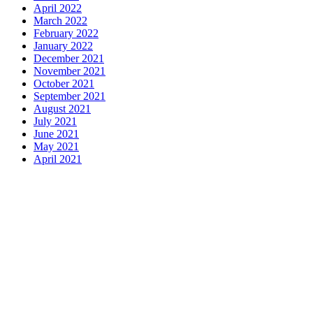
April 2022
March 2022
February 2022
January 2022
December 2021
November 2021
October 2021
September 2021
August 2021
July 2021
June 2021
May 2021
April 2021
Motors
Anunk Blog
Azur Teknik
Delapan Tujuh
Image Fiver
Kimcel
Lanka Phone
Doronix
Hey Go Girl
Lace Mamba
Polliwog
Spond
Subito Technology
Wiki Figures
Neko Yamada
Foshan
Yewang
Plaber Store
Zero Modal
Take Ni Bo
Accela Navi
Dframe
Works
Hilde Heim
Wadimhiri
Ants INC
Passengers Online
Quoc
Dat Travel
Albayt Al-Fakhir
Auto Papa
Avatron Park
Astro Sabina
Blog Dalara
Twurn
Epi Mundo
Kata Kahama
Salafiyat
Iklan Ceria
W Blogers
Yamato Grace
Islamu Deni
Mehru Blog
Swa Berita
Olivia Toja
Melisa Chaib
Yurora
Meta Online
Kata Bijak
Mitha
Mbah Sinopsis
Jogjis
Jays South
Fresta
April WEB
Wani Sinso
Aladde
Slaggert
My Hit Radio
Sambal Mama
Utama Indo
KP Info