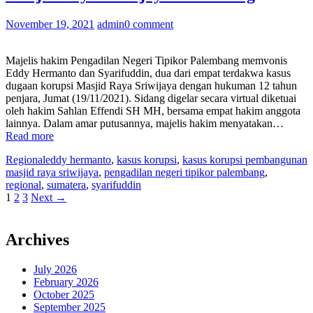
Korban
Jiwa”
November 19, 2021
admin
0 comment
Majelis hakim Pengadilan Negeri Tipikor Palembang memvonis
Eddy Hermanto dan Syarifuddin, dua dari empat terdakwa kasus
dugaan korupsi Masjid Raya Sriwijaya dengan hukuman 12 tahun
penjara, Jumat (19/11/2021). Sidang digelar secara virtual diketuai
oleh hakim Sahlan Effendi SH MH, bersama empat hakim anggota
lainnya. Dalam amar putusannya, majelis hakim menyatakan…
“Vonis
Read more
12
Regional
eddy hermanto
,
kasus korupsi
,
kasus korupsi pembangunan
Tahun
masjid raya sriwijaya
,
pengadilan negeri tipikor palembang
,
Penjara
regional
,
sumatera
,
syarifuddin
untuk
Posts
Page
Page
Page
1
2
3
Next →
Dua
Terdakwa
pagination
Kasus
Korupsi
Archives
Pembangunan
Masjid
July 2026
Raya
February 2026
Sriwijaya
October 2025
Palembang”
September 2025