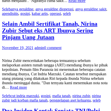
“Kabarkan
harus menjalani . "Ngiranya cuma sakit…
Read more
Kondisinya
Seleb
anya geraldine
,
anya geraldine dioperasi
,
anya geraldine sakit
,
Pascaoperasi
apendisitis
,
gosipi
,
kabar artis
,
operasi
,
seleb
Apendisitis,
Anya
Geraldine
Selain Ambil Sertifikat Tanah, Nirina
Pamer
Zubir Sebut eks ART Ibunya Sering
Sosok
Support
Pinjam Uang Jutaan
System
Nomor
November 19, 2021
admin
0 comment
1-
nya”
Nirina Zubir menceritakan beberapa temuannya sebelum
melaporkan asisten rumah tangga (ART) mendiang ibunya ke pihak
kepolisian. Pemain film Paranoia ini menemukan beberapa catatan
mendiang ibunya, Cut Indria Marzuki. Catatan tersebut merupakan
utang piutang yang dilakukan Riri kepada ibunda Nirina sebelum
ibunda meninggal dunia. "Dan ternyata kami menemukan nota nota
“Selain
di…
Read more
Ambil
Seleb
cut indria marzuki
,
gosipi
,
mafia tanah
,
nirina zubir
,
nirina
Sertifikat
zubir jadi korban mafia tanah
,
penggelapan aset keluarga
,
seleb
Tanah,
Nirina
Zubir
Dua Insiden Kontak Senjata TNI/Polri