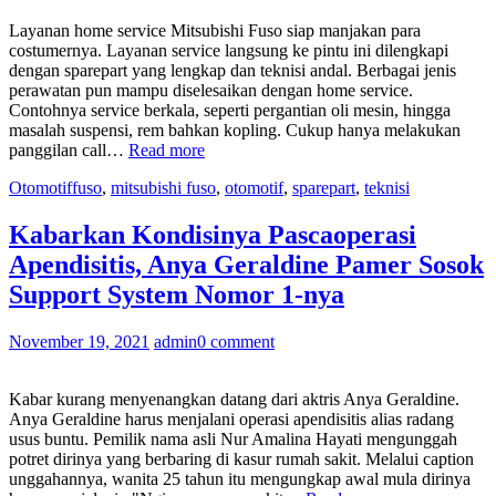
Layanan home service Mitsubishi Fuso siap manjakan para
costumernya. Layanan service langsung ke pintu ini dilengkapi
dengan sparepart yang lengkap dan teknisi andal. Berbagai jenis
perawatan pun mampu diselesaikan dengan home service.
Contohnya service berkala, seperti pergantian oli mesin, hingga
masalah suspensi, rem bahkan kopling. Cukup hanya melakukan
“Tak
panggilan call…
Read more
Cuma
Otomotif
fuso
,
mitsubishi fuso
,
otomotif
,
sparepart
,
teknisi
Servis
Berkala,
Hal
Kabarkan Kondisinya Pascaoperasi
Ini
Apendisitis, Anya Geraldine Pamer Sosok
Juga
Perlu
Support System Nomor 1-nya
Diperhatikan
Agar
November 19, 2021
admin
0 comment
Fuso
Anda
Terjaga
Kabar kurang menyenangkan datang dari aktris Anya Geraldine.
Kondisinya”
Anya Geraldine harus menjalani operasi apendisitis alias radang
usus buntu. Pemilik nama asli Nur Amalina Hayati mengunggah
potret dirinya yang berbaring di kasur rumah sakit. Melalui caption
unggahannya, wanita 25 tahun itu mengungkap awal mula dirinya