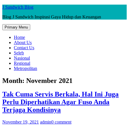
Skip
J Sandwich Blog
to
Blog J Sandwich Inspirasi Gaya Hidup dan Keuangan
content
Primary Menu
Home
About Us
Contact Us
Seleb
Nasional
Regional
Metropolitan
Month:
November 2021
Tak Cuma Servis Berkala, Hal Ini Juga
Perlu Diperhatikan Agar Fuso Anda
Terjaga Kondisinya
November 19, 2021
admin
0 comment