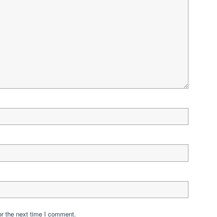
Qu
Pa
Ka
Is
Ch
Si
Si
Ut
Ha
Nu
Te
WF
Mu
Ex
Ad
Tr
Kuj
W
No
Bl
Ka
or the next time I comment.