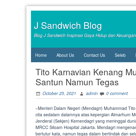
Skip
to
content
J Sandwich Blog
Blog J Sandwich Inspirasi Gaya Hidup dan Keuangan
Home
About Us
Contact Us
Seleb
Tito Karnavian Kenang 
Santun Namun Tegas
October 25, 2021
admin
0 comment
–Menteri Dalam Negeri (Mendagri) Muhammad Tito
cita sedalam dalamnya atas kepergian Almarhum 
Jenderal (Sekjen) Kemendagri yang meninggal duni
MRCC Siloam Hospital Jakarta. Mendagri mengena
bertutur kata, namun tegas dalam bertindak dan selalu