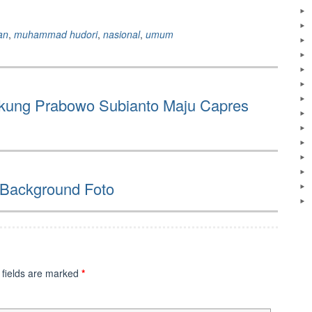
an
,
muhammad hudori
,
nasional
,
umum
ukung Prabowo Subianto Maju Capres
 Background Foto
Mo
Fi
M
 fields are marked
*
Fi
Ze
Hi