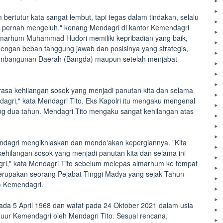
bertutur kata sangat lembut, tapi tegas dalam tindakan, selalu
ak pernah mengeluh," kenang Mendagri di kantor Kemendagri
lmarhum Muhammad Hudori memiliki kepribadian yang baik,
engan beban tanggung jawab dan posisinya yang strategis,
a Pembangunan Daerah (Bangda) maupun setelah menjabat
asa kehilangan sosok yang menjadi panutan kita dan selama
dagri," kata Mendagri Tito. Eks Kapolri itu mengaku mengenal
g dua tahun. Mendagri Tito mengaku sangat kehilangan atas
endagri mengikhlaskan dan mendo'akan kepergiannya. "Kita
hilangan sosok yang menjadi panutan kita dan selama ini
gri," kata Mendagri Tito sebelum melepas almarhum ke tempat
erupakan seorang Pejabat Tinggi Madya yang sejak Tahun
) Kemendagri.
da 5 April 1968 dan wafat pada 24 Oktober 2021 dalam usia
Nuur Kemendagri oleh Mendagri Tito. Sesuai rencana,