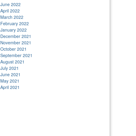
June 2022
April 2022
March 2022
February 2022
January 2022
December 2021
November 2021
October 2021
September 2021
August 2021
July 2021
June 2021
May 2021
April 2021
tors
Anunk Blog
Azur Teknik
Delapan Tujuh
Image
ver
Kimcel
Lanka Phone
Doronix
Hey Go Girl
Lace
amba
Polliwog Spond
Subito Technology
Wiki
gures
Neko Yamada
Foshan Yewang
Plaber Store
ro Modal
Take Ni Bo
Accela Navi
Dframe Works
lde Heim
Wadimhiri
Ants INC
Passengers Online