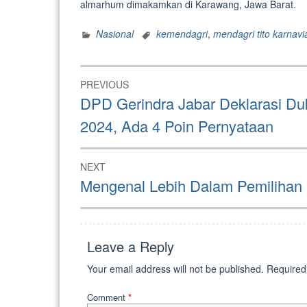
almarhum dimakamkan di Karawang, Jawa Barat.
Nasional
kemendagri
,
mendagri tito karnavi
Post
PREVIOUS
navigation
Previous
DPD Gerindra Jabar Deklarasi D
post:
2024, Ada 4 Poin Pernyataan
NEXT
Next
Mengenal Lebih Dalam Pemilihan
post:
Leave a Reply
Your email address will not be published.
Required
Comment
*